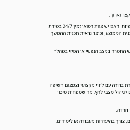
צר וארוך.
לפני בחירת מסגרת או שירות גמילה, חשוב לשאול כמה שאלות מעשיות: האם יש צוות רפואי זמין 24/7 במידת
כנית הממוצע, וכיצד נראית תכנית ההמשך
ש החמרה במצב הנפשי או הפיזי במהלך
רת ברורה עם ליווי מקצועי וצמצום חשיפה
לניהול מצבי לחץ, מה שמפחית סיכון
 חרדה.
ם, צורך בהיעדרות מעבודה או לימודים,