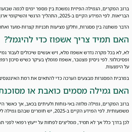
ברוב המקרים, הגמילה הפיזית נמשכת בין מספר ימים לכמה שבועו
הבריאות. לפי המידע הקיים ב-2025, התהליך הרגשי והשיקומי ארוך יותר, ולעיתים נמשך חודשים ואף שנים.
הדבר משתנה בין מסגרות, וחלקן מציעות תכניות קצרות-מועד ואח
האם תמיד צריך אשפוז כדי להיגמל?
לא, לא בכל מקרה נדרש אשפוז מלא, ויש אנשים שיכולים לעבור גמילה
ופסיכולוגי. לפי ניסיון מצטבר, אשפוז מומלץ בעיקר כשיש סיכון רפ
על הימנעות.
במרבית המסגרות מבצעים הערכה כדי להתאים את רמת האינטנסיבי
האם גמילה מסמים כואבת או מסוכנת
ברוב המקרים, גמילה מלווה באי-נוחות ולעיתים בכאב, אך כאשר ה
משמעותית. לפי המידע הקיים ב-2025, יש חומרים שבהם גמילה ללא מעקב רפואי עלולה להיות מסוכנת.
לכן בדרך כלל אך לא תמיד, ממליצים לפחות על ייעוץ רפואי לפני ת