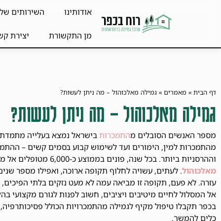
אודותינו
השירותים שלנ
מן התקשורת
יצירת קש
דף הבית
»
מאמרים
»
גמילה מאלכוהול – מה ניתן לעשות?
גמילה מאלכוהול – מה ניתן לעשות?
מספר האנשים הסובלים מ
התמכרות
בישראל נמצא בעלייה מתמדת. 
מהתמכרות למין, הימורים ועד לשימוש קבוע בסמים קשים – ההתמ
וההרסניות ביותר. בכל שנה, פונים בממוצע כ-6,000 מטופלים אל מרכזים ייעודיים על מנת לעבור תהליך
מאלכוהול
. לעתים, עשויה לחלוף תקופה ארוכה, ואפילו מספר שנים
עזרה. לא פעם, תקופה זו מביאה עמה לא מעט נזקים בלתי הפיכים, ו
אל המסלול לחיים מיטיבים ויציבים, חשוב לפנות לגורם מקצועי בהק
בכפר תקבלו טיפול מקיף לגמילה מהתמכרויות הכולל פסיכותרפיה, ט
כלים להמשך.