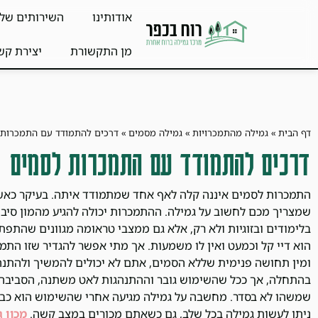
אודותינו
השירותים שלנ
מן התקשורת
יצירת קש
דף הבית
»
גמילה מהתמכרויות
»
גמילה מסמים
»
דרכים להתמודד עם התמכרות 
דרכים להתמודד עם התמכרות לסמים
התמכרות לסמים איננה קלה לאף אחד שמתמודד איתה. בעיקר כאשר 
שמצריך מכם לחשוב על גמילה. ההתמכרות יכולה להגיע מהמון סיבו
בלימודים ובזוגיות ולא רק, אלא גם ממצבי טראומה מגוונים שהתפ
הוא דיי קל וכמעט ואין לו משמעות. אך מתי אפשר להגדיר שזו התמ
ומין תחושה פנימית שללא הסמים, אתם לא יכולים להמשיך ולהתנה
בהתחלה, אך ככל שהשימוש גובר וההתנהגות לאט משתנה, הסביבה מ
שמשהו לא בסדר. מחשבה על גמילה מגיעה אחרי שהשימוש הוא כבר ד
ניתן לעשות גמילה בכל שלב, גם כשאתם מכורים במצב קשה.
מכון 