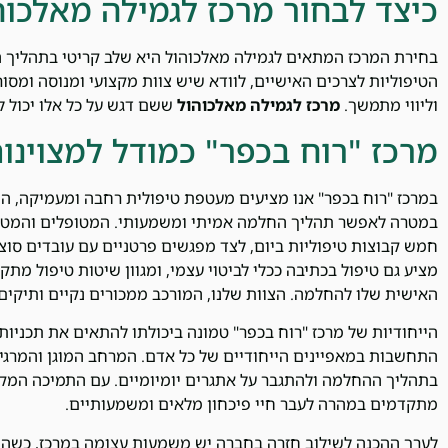
כיצד לבחור מרכז לגמילה מאלכוה
בחירת המרכז המתאים לגמילה מאלכוהול היא שלב קריטי בתהליך
הטיפוליות לצרכים האישיים, לוודא שיש צוות מקצועי ומנוסה ומסו
וליווי מתמשך.
מרכז לגמילה מאלכוהול
ששם דגש על כל אלו יכול 
מרכז "רוח בכפר" כמודל למצוינו
במרכז "רוח בכפר" אנו מציעים מעטפת טיפולית רחבה ומעמיקה, ה
במטרה לאפשר תהליך החלמה אמיתי ומשמעותי. המטופלים והמטופלו
חמש קבוצות טיפוליות ביום, לצד מפגשים פרטניים עם עובדים סוצ
מציע גם טיפול בכתיבה ככלי לביטוי עצמי, ומגוון שיטות טיפול 
האישית שלו להחלמה. הצוות שלנו, המורכב ממכורים נקיים ותיקים, נמצא כאן עבורכם 
הייחודיות של מרכז "רוח בכפר" טמונה ביכולתו להתאים את תכניות 
התחשבות במאפיינים הייחודיים של כל אדם. המרחב המוגן והמרג
בתהליך ההחלמה ולהתגבר על אתגרים יומיומיים. עם התמיכה המק
מתקדמים במהרה לעבר חיי פיכחון מלאים ומשמעותיים.
לערך ההכנה לשילוב חזרה בחברה יש משמעות עצומה במרכז, כשה